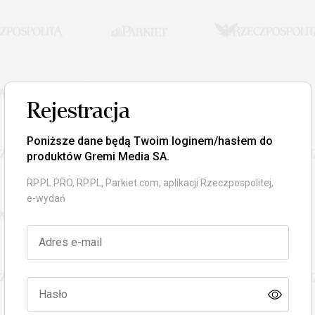
Rejestracja
Poniższe dane będą Twoim loginem/hasłem do
produktów Gremi Media SA.
RP.PL PRO, RP.PL, Parkiet.com, aplikacji Rzeczpospolitej,
e-wydań