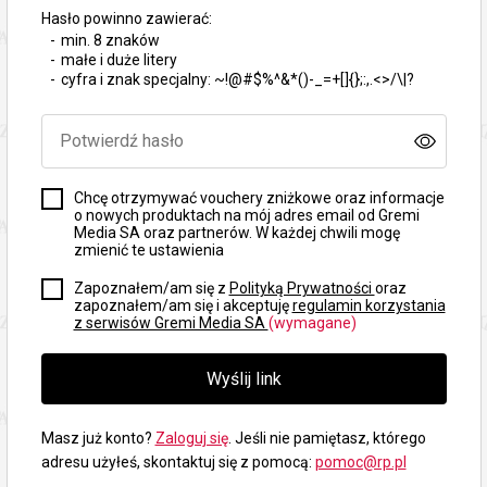
Hasło powinno zawierać:
min. 8 znaków
małe i duże litery
cyfra i znak specjalny:
~!@#$%^&*()-_=+[]{};:,.<>/\|?
Chcę otrzymywać vouchery zniżkowe oraz informacje
o nowych produktach na mój adres email od Gremi
Media SA oraz partnerów. W każdej chwili mogę
zmienić te ustawienia
Zapoznałem/am się z
Polityką Prywatności
oraz
zapoznałem/am się i akceptuję
regulamin korzystania
z serwisów Gremi Media SA
(wymagane)
Masz już konto?
Zaloguj się
. Jeśli nie pamiętasz, którego
adresu użyłeś, skontaktuj się z pomocą:
pomoc@rp.pl